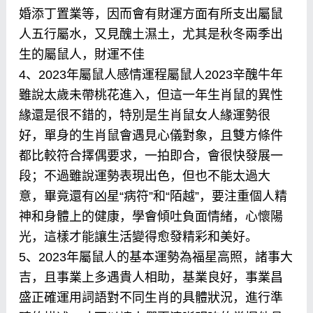
婚添丁置業等，因而會有財運方面有所支出屬鼠
人五行屬水，又見醜土濕土，尤其是秋冬兩季出
生的屬鼠人，財運不佳
4、2023年屬鼠人感情運程屬鼠人2023辛醜牛年
雖說太歲未帶桃花進入，但這一年生肖鼠的異性
緣還是很不錯的，特別是生肖鼠女人緣運勢很
好，單身的生肖鼠會遇見心儀對象，且雙方條件
都比較符合擇偶要求，一拍即合，會很快發展一
段；不過雖說運勢表現出色，但也不能太過大
意，畢竟還有凶星“病符”和“陌越”，要注重個人精
神和身體上的健康，學會傾吐負面情緒，心懷陽
光，這樣才能讓生活變得愈發精彩和美好。
5、2023年屬鼠人的基本運勢為福星高照，諸事大
吉，且事業上多遇貴人相助，基業良好，事業昌
盛正確運用詞語對不同生肖的具體狀況，進行準