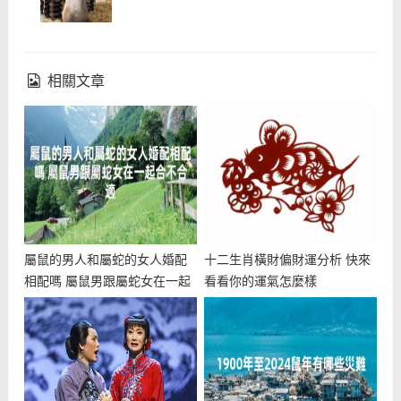
相關文章
屬鼠的男人和屬蛇的女人婚配
十二生肖橫財偏財運分析 快來
相配嗎 屬鼠男跟屬蛇女在一起
看看你的運氣怎麼樣
合不