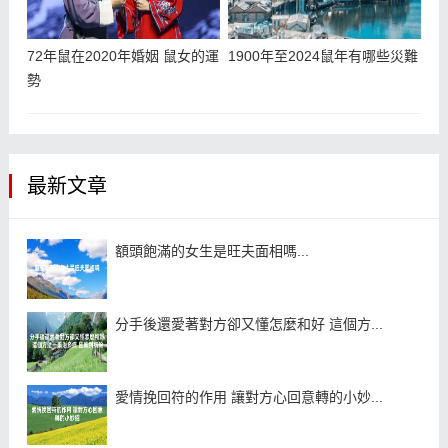
72年鼠在2020年婚姻 鼠女的運
1900年至2024鼠年有哪些災難
勢
最新文章
額頭飽滿的女生是旺夫面相嗎...
分手後還愛著對方卻又懂怎麼和好 這個方...
愛情挽回符的作用 讓對方心回意轉的小妙...