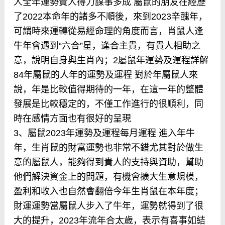
人全年運勢貴人得力謀事多成 屬鼠的朋友在經歷
了2022本命年的諸多不順後，來到2023辛醜年，
可謂時來運轉從易經命理的角度而言，肖鼠人逢
牛年會遇到“六合”星，逢合主貴，有貴人相助之
意，說明自身與生肖內；2屬鼠年運勢及運程詳解
84年屬鼠的人年的運勢及運程 對於年屬鼠人來
說，年是比較值得期待的一年，在這一年的整體
發展是比較穩定的，不僅工作進行的很順利，同
時在感情方面也有很好的呈現
3、屬鼠2023年運勢及運程每月運程 進入年牛
年，生肖鼠的財富運勢也非常不錯尤其對於做生
意的屬鼠人，能夠得到貴人的支持與資助，幫助
他們解決資金上的問題，有機會擴大生意規模，
盈利和收入也自然會翻倍今年生肖鼠在本年度；
財運運勢當屬鼠人步入了牛年，運勢就得到了很
大的提升，2023年流年合太歲，表示有喜事如結