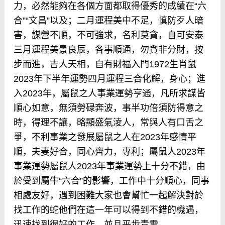
力，必然能夠在各個方面都取得優秀的成績在“六
合”“文昌”以及；二月運程美中不足，慎防歹人暗
害，謀營不順，不可強求，名利莫貪，自可安泰
三月運程美景良辰，各事順通，勿貪非分財，按
步而進，吉人天相，自有財福入門1972生肖鼠
2023年下半年運勢四月運程三合化解，身心；進
入2023年，屬鼠之人事業運勢亨通，凡所求謀皆
順心如意，無須勞碌奔波，事半功倍須防得意之
時，得理不讓，略顯盛氣淩人，常與人有口舌之
爭，不利事業之發展屬鼠之人在2023年感情平
順，夫妻好合，同心齊力，專利；屬鼠人2023年
事業運勢屬鼠人2023年事業運勢上十分不錯，由
於受到屬牛“六合”的影響，工作中十分順心，同事
相處友好，遇到困難大家也會幫忙一起解決對於
找工作的蛇他們在這一年可以得到不錯的機遇，
迅速找到很好的工作，並且平步青雲。