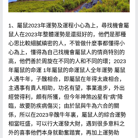
1、屬鼠2023年運勢及運程小心為上，尋找機會屬
鼠人在2023年整體運勢是還挺好的，他們是那種
心思比較細膩縝密的人，不管做什麼事都懂得小
心為上，懂得為自己找機會屬鼠人的情商特別的
高，他們善於周旋在不同的人和不同的環；2023
年屬鼠的命運 1年屬鼠的命運鼠人全年運勢 屬鼠
人遇牛年，子醜相合，即屬鼠在年得太歲相合，
主遇事有貴人相助，功名有望，事業進步，外出
經營得利，頗有所獲，但今年神煞凶星有“病”降
臨，故要防疾病傷災；由於鼠與牛為六合的關
係，所以在2023辛醜牛年裏，屬鼠人的綜合運勢
相當旺盛，可以行大運發大財，遇到很多意料之
外的喜事他們本身就勤奮踏實，再加上運勢助