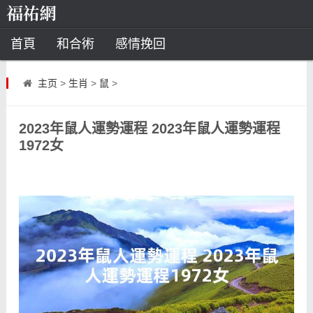
首頁
和合術
感情挽回
道教法事
主页
>
生肖
>
鼠
>
童子命
超度
種生基
化太歲
2023年鼠人運勢運程 2023年鼠人運勢運程
風水
招財方法
化煞法事
1972女
星座
白羊座
水瓶座
摩羯座
射手座
算命
八字命理
八字合婚
運勢測算