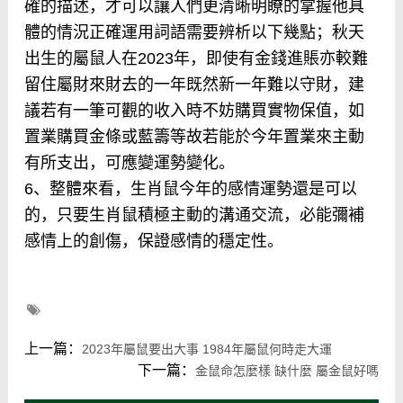
確的描述，才可以讓人們更清晰明瞭的掌握他具
體的情況正確運用詞語需要辨析以下幾點；秋天
出生的屬鼠人在2023年，即使有金錢進賬亦較難
留住屬財來財去的一年既然新一年難以守財，建
議若有一筆可觀的收入時不妨購買實物保值，如
置業購買金條或藍籌等故若能於今年置業來主動
有所支出，可應變運勢變化。
6、整體來看，生肖鼠今年的感情運勢還是可以
的，只要生肖鼠積極主動的溝通交流，必能彌補
感情上的創傷，保證感情的穩定性。
上一篇：
2023年屬鼠要出大事 1984年屬鼠何時走大運
下一篇：
金鼠命怎麼樣 缺什麼 屬金鼠好嗎