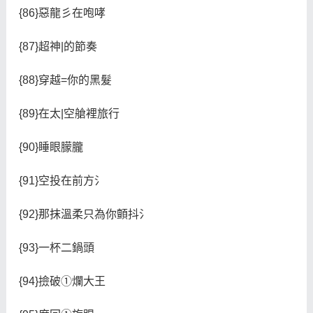
{86}惡龍彡在咆哮
{87}超神|的節奏
{88}穿越=你的黑髮
{89}在太|空艙裡旅行
{90}睡眼朦朧
{91}空投在前方氵
{92}那抹溫柔只為你顫抖氵
{93}一杯二鍋頭
{94}撿破①爛大王