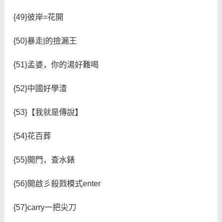
{49}彼岸=花開
{50}暴走|的撿漏王
{51}孟婆，你的湯好難喝
{52}中國好學渣
{53}【我就是傳說】
{54}花百葬
{55}開門，查水錶
{56}開啟彡殺戮模式enter
{57}carry一把尖刀