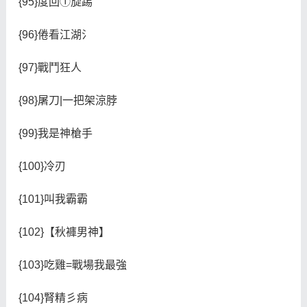
{95}度回①旋踢
{96}倦看江湖氵
{97}戰鬥狂人
{98}屠刀|一把架涼脖
{99}我是神槍手
{100}冷刃
{101}叫我霸霸
{102}【秋褲男神】
{103}吃雞=戰場我最強
{104}腎精彡病