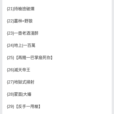
{21}持槍撿破爛
{22}叢林=野狼
{23}一壺老酒淺醉
{24}地上|一百萬
{25}【再賤一巴掌扇死你】
{26}滅天帝王
{27}地獄式掃射
{28}蒙面|大嬸
{29}【反手一甩槍】