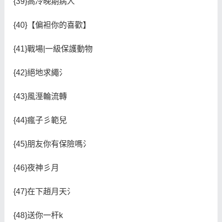
{39}高冷晚期病人
{40}【偏袒你的喜歡】
{41}戰場|一級保護動物
{42}絕地求繩氵
{43}風溼輪流轉
{44}瘋子彡範兒
{45}朋友你有保險嗎氵
{46}夜神彡月
{47}在下趙月天氵
{48}送你一杆k