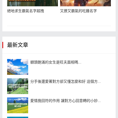
絕地求生霸氣名字超拽
又撩又霸氣的吃雞名字
最新文章
額頭飽滿的女生是旺夫面相嗎...
分手後還愛著對方卻又懂怎麼和好 這個方...
愛情挽回符的作用 讓對方心回意轉的小妙...