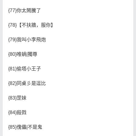
{77}你太鬧騰了
{78}【不扶牆，服你】
{79}我叫小李飛炮
{80}唯蝸|獨尊
{81}偷塔小王子
{82}同桌彡是逗比
{83}罡妹
{84}殺戮
{85}傀儡|不是鬼