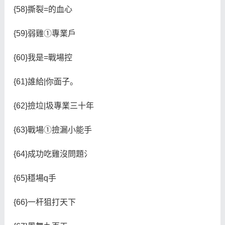
{58}撕裂=的血心
{59}弱雞①專業戶
{60}我是=戰場控
{61}誰給|你面子。
{62}撿垃|圾專業三十年
{63}戰場①撿漏小能手
{64}成功吃雞沒問題氵
{65}穩場q手
{66}一杆狙打天下