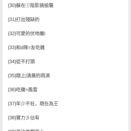
{30}躲在①陰影搞偷襲
{31}打出殘缺的
{32}可愛的伏地魔i
{33}和d隊=友吃雞
{34}從不打頭
{35}踏上|清晨的雨滴
{36}吃雞=風雲
{37}年少不狂，現在為王
{38}實力彡佔有