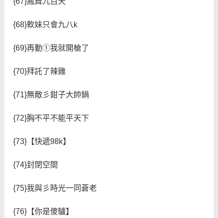
{67}鳳舞九百天
{68}軟妹只會九八k
{69}再動①我就開槍了
{70}拜託了辣雞
{71}無敵彡鉗子大帥鍋
{72}胸不平不能平天下
{73}【快遞98k】
{74}封閉空間
{75}我與彡時光一同蒼老
{76}【你是傻驢】