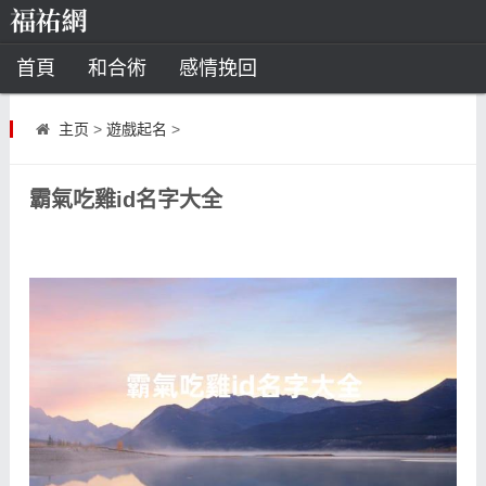
首頁
和合術
感情挽回
道教法事
主页
>
遊戲起名
>
童子命
超度
種生基
化太歲
霸氣吃雞id名字大全
風水
招財方法
化煞法事
星座
白羊座
水瓶座
摩羯座
射手座
算命
八字命理
八字合婚
運勢測算