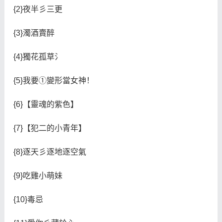
{2}夜半彡三更
{3}濁酒賣醉
{4}獨花孤草氵
{5}我要①變形當女神！
{6}【靈魂的紫色】
{7}【犯二的小青年】
{8}逐天彡逐地逐空氣
{9}吃雞小萌妹
{10}毒忌