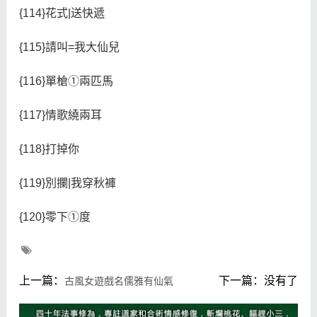
{114}花式|送快遞
{115}請叫=我大仙兒
{116}單槍①兩匹馬
{117}情歌繞兩耳
{118}打掉你
{119}別攔|我穿秋褲
{120}零下①度
上一篇：
下一篇：没有了
古風女遊戲名儒雅有仙氣