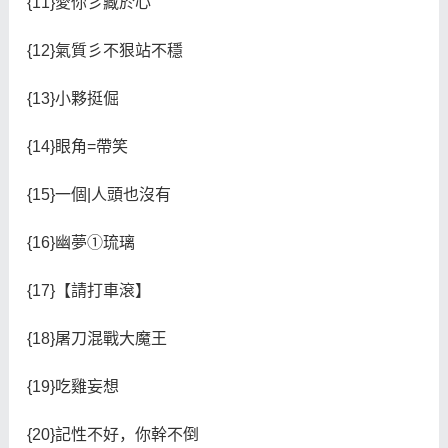
{11}愛你彡藏於心
{12}氣質彡不狠站不穩
{13}小夥挺倔
{14}眼角=帶笑
{15}一個|人頭也沒有
{16}幽夢①琉璃
{17}【請打車滾】
{18}屠刀混戰大魔王
{19}吃雞妄想
{20}記性不好，你幹不倒