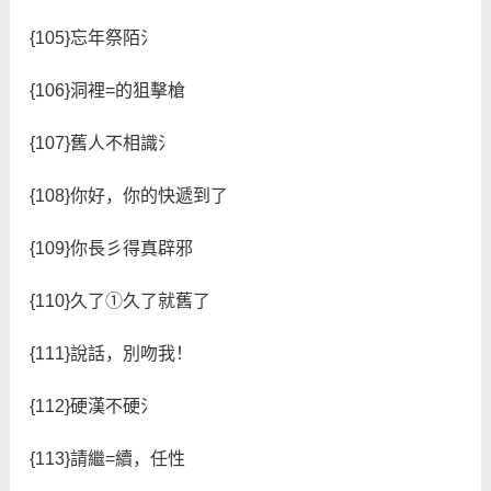
{105}忘年祭陌氵
{106}洞裡=的狙擊槍
{107}舊人不相識氵
{108}你好，你的快遞到了
{109}你長彡得真辟邪
{110}久了①久了就舊了
{111}說話，別吻我！
{112}硬漢不硬氵
{113}請繼=續，任性