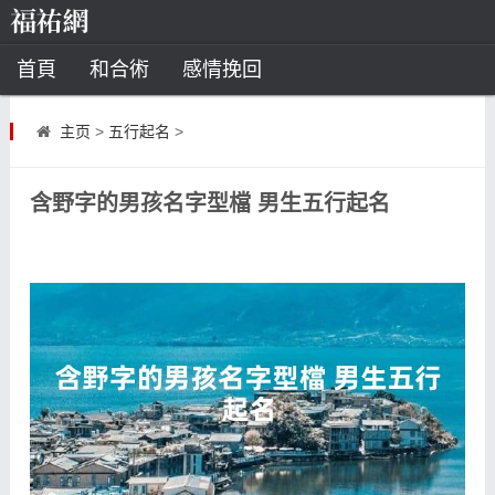
首頁
和合術
感情挽回
道教法事
主页
>
五行起名
>
童子命
超度
種生基
化太歲
含野字的男孩名字型檔 男生五行起名
風水
招財方法
化煞法事
星座
白羊座
水瓶座
摩羯座
射手座
算命
八字命理
八字合婚
運勢測算