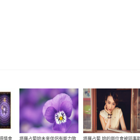
感情會
塔羅占蔔妳未來伴侶有能力致
塔羅占蔔 妳的崗位會被同事