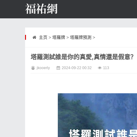
主页
>
塔羅牌
>
塔羅牌預測
>
塔羅測試誰是你的真愛,真情還是假意？
jkooerly
2024-09-22 00:32
113