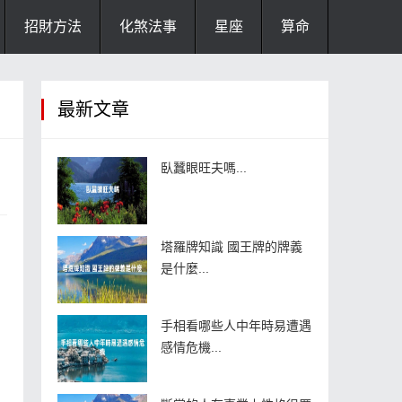
招財方法
化煞法事
星座
算命
最新文章
臥蠶眼旺夫嗎...
塔羅牌知識 國王牌的牌義
是什麼...
手相看哪些人中年時易遭遇
感情危機...