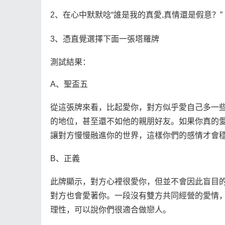
2、在心中默默唸“誰是我的真愛,真情還是假意？”
3、憑直覺選擇下面一張塔羅牌
測試結果：
A、聖盃五
從這張牌來看，比起愛你，對方似乎愛自己多一
的地位，甚至還不如他的親朋好友。如果你真的
讓對方慢慢融進你的世界，這樣你們的感情才會
B、正義
此牌顯示，對方心裡很愛你，但並不會因此盲目
對方也會愛著你。一段沒有雙方共同經營的愛情
理性，可以說你們很適合做戀人。