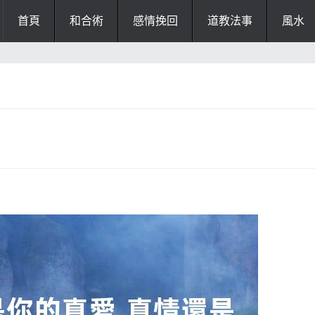
首頁
和合術
感情挽回
道教法事
風水