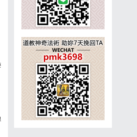
要
，
，
很