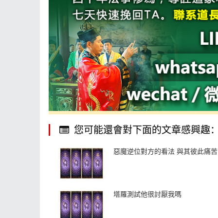
您可能還會對下面的文章感興趣
惡魔逆位對方的看法 與其彼此痛苦
塔羅測試他很討厭我嗎