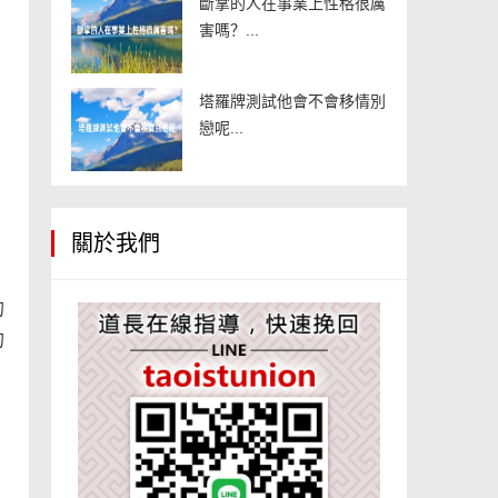
斷掌的人在事業上性格很厲
害嗎？...
塔羅牌測試他會不會移情別
戀呢...
關於我們
的
的