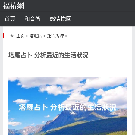
首頁
和合術
感情挽回
道教法事
主页
>
塔羅牌
>
運程牌陣
>
童子命
超度
種生基
化太歲
塔羅占卜 分析最近的生活狀況
風水
招財方法
化煞法事
星座
白羊座
水瓶座
摩羯座
射手座
算命
八字命理
八字合婚
運勢測算