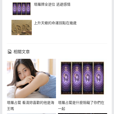
塔羅牌全逆位 逃避感情
上升天蠍的命運拐點在幾歲
相關文章
塔羅占蔔 看清妳喜歡的他是海
塔羅占蔔是什麽阻礙了你們在
王嗎
一起