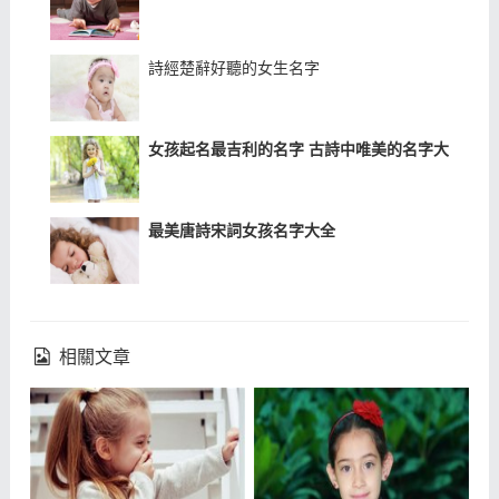
詩經楚辭好聽的女生名字
女孩起名最吉利的名字 古詩中唯美的名字大全
最美唐詩宋詞女孩名字大全
相關文章