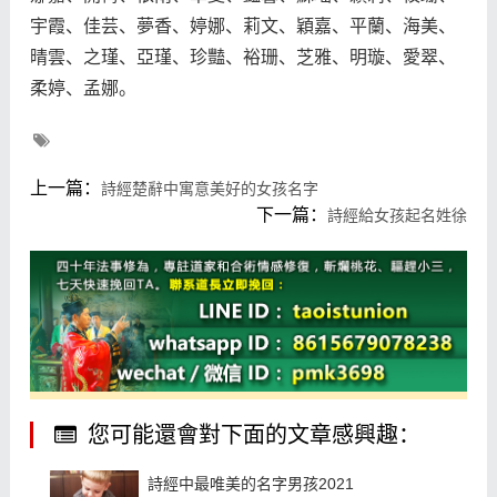
宇霞、佳芸、夢香、婷娜、莉文、穎嘉、平蘭、海美、
晴雲、之瑾、亞瑾、珍豔、裕珊、芝雅、明璇、愛翠、
柔婷、孟娜。
上一篇：
詩經楚辭中寓意美好的女孩名字
下一篇：
詩經給女孩起名姓徐
您可能還會對下面的文章感興趣：
詩經中最唯美的名字男孩2021