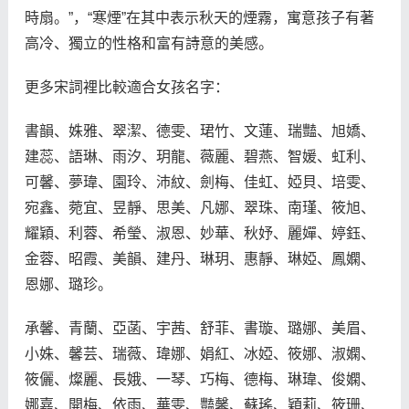
時扇。”，“寒煙”在其中表示秋天的煙霧，寓意孩子有著
高冷、獨立的性格和富有詩意的美感。
更多宋詞裡比較適合女孩名字：
書韻、姝雅、翠潔、德雯、珺竹、文蓮、瑞豔、旭嬌、
建蕊、語琳、雨汐、玥龍、薇麗、碧燕、智媛、虹利、
可馨、夢瑋、園玲、沛紋、劍梅、佳虹、婭貝、培雯、
宛鑫、菀宜、昱靜、思美、凡娜、翠珠、南瑾、筱旭、
耀穎、利蓉、希瑩、淑恩、妙華、秋妤、麗嬋、婷鈺、
金蓉、昭霞、美韻、建丹、琳玥、惠靜、琳婭、鳳嫻、
恩娜、璐珍。
承馨、青蘭、亞菡、宇茜、舒菲、書璇、璐娜、美眉、
小姝、馨芸、瑞薇、瑋娜、娟紅、冰婭、筱娜、淑嫻、
筱儷、燦麗、長娥、一琴、巧梅、德梅、琳瑋、俊嫻、
娜嘉、開梅、依雨、華雯、豔馨、蘇瑤、穎莉、筱珊、