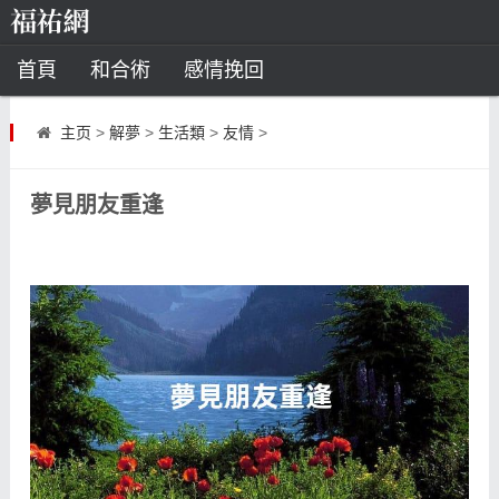
首頁
和合術
感情挽回
道教法事
主页
>
解夢
>
生活類
>
友情
>
童子命
超度
種生基
化太歲
夢見朋友重逢
風水
招財方法
化煞法事
星座
白羊座
水瓶座
摩羯座
射手座
算命
八字命理
八字合婚
運勢測算