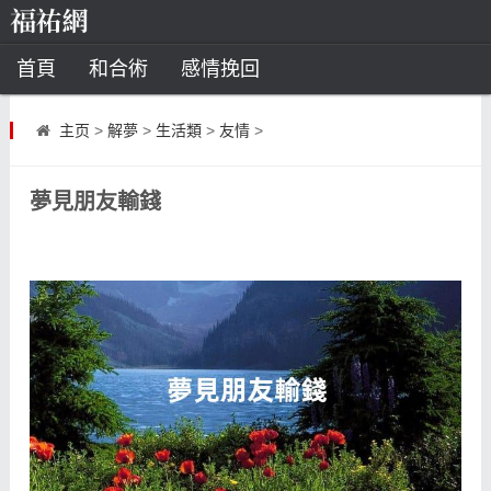
首頁
和合術
感情挽回
道教法事
主页
>
解夢
>
生活類
>
友情
>
童子命
超度
種生基
化太歲
夢見朋友輸錢
風水
招財方法
化煞法事
星座
白羊座
水瓶座
摩羯座
射手座
算命
八字命理
八字合婚
運勢測算