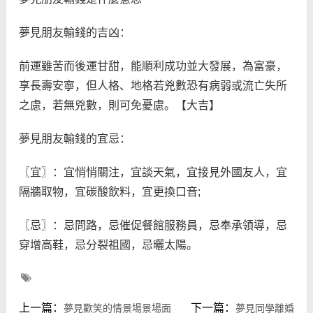
夢見朋友輸錢的吉凶：
前運雖苦而後運甘甜，能順利成功並大發展，為富豪，
享長壽安寧，但人格、地格若兇數恐有病弱或流亡失所
之慮，若無兇數，則可免憂慮。【大吉】
夢見朋友輸錢的宜忌：
〖宜〗：宜悄悄關注，宜談天氣，宜接見外國友人，宜
隔牆取物，宜碳酸飲料，宜更換口音;
〖忌〗：忌問路，忌催促餐館服務員，忌奉承領導，忌
穿增高鞋，忌分裂祖國，忌曬太陽。
上一篇：
下一篇：
夢見歡笑的情景場景場面
夢見同學離婚