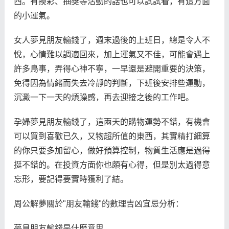
西。有摸彩、抽獎等活動的話也可以試試看，有這方面
的小運氣。
女人夢見朋友輸錢了，週末過後的上班日，總是令人不
悅，心情難以調適回來，加上運氣又不佳，可能會遇上
許多鳥事，弄得心神不寧，一早還是避開重要的決策，
免得因為情緒而失去冷靜的判斷，下班後安排些運動，
沉澱一下一天的煩躁感，再去迎接之後的工作吧。
孕婦夢見朋友輸錢了，這兩天的購物運勢不錯，有機會
可以買到喜歡已久，又物超所值的東西，其實精打細算
的你只要多加留心，做好預算控制，物質生活應是過得
挺不錯的。在投資方面你也頗有心得，但是別太過得意
忘形，要記得要實時獲利了結。
周公解夢關於"朋友輸錢"的數理吉凶宜忌分析：
夢見朋友輸錢是什麼意思