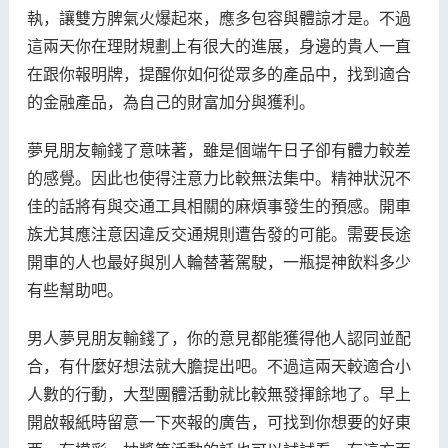
執，讓雙方脾氣火爆起來，應多包容與體諒才是。不過
這兩天你在理財規劃上有很大的進展，身邊的貴人一直
在跟你報明牌，提醒你如何從眾多的產品中，找到適合
的金融產品，為自己的財富加分與獲利。
夢見朋友輸錢了意味著，雖是個端午日子卻有體力較差
的感覺。因此也使得注意力比較無法集中。精神狀況不
佳的話將有與交通工具相關的麻煩事發生的預感。開車
族尤其應注意因違反交通規則遭告發的可能。需要長途
開車的人也最好與別人輪替著駕駛，一瓶提神飲料多少
有些幫助吧。
男人夢見朋友輸錢了，你的意見都能獲得他人認同並配
合，有什麼好想法就大膽提出吧。不過這兩天較適合小
人數的行動，大型團體活動就比較無發揮餘地了。早上
開啟報紙時留意一下夾報的廣告，可找到你想要的好東