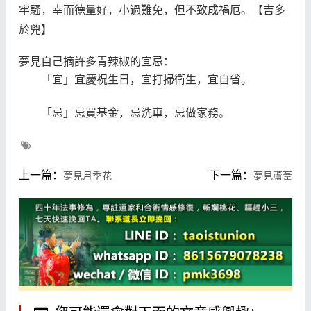
牢騷，幸而德量好，小過難免，但不致成禍厄。【吉多
於兇】
夢見自己摘許多青辣椒的宜忌：
「宜」宜慶祝生日，宜打掃衛生，宜自省。
「忌」忌買基金，忌洗車，忌做家務。
上一篇：
下一篇：
夢見月季花
夢見蘆葦