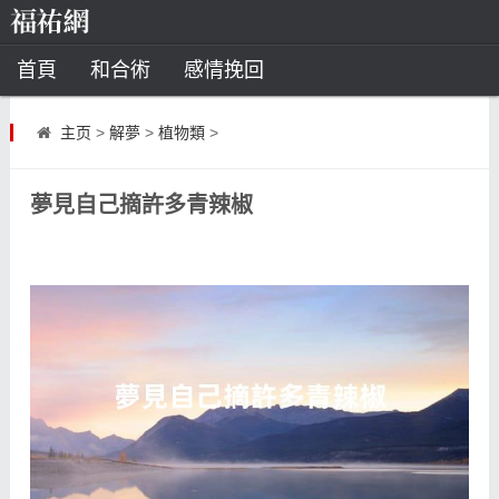
首頁
和合術
感情挽回
道教法事
主页
>
解夢
>
植物類
>
童子命
超度
種生基
化太歲
夢見自己摘許多青辣椒
風水
招財方法
化煞法事
星座
白羊座
水瓶座
摩羯座
射手座
算命
八字命理
八字合婚
運勢測算