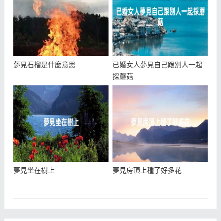
夢見石榴是什麼意思
已婚女人夢見自己跟別人一起
採蘑菇
夢見坐在樹上
夢見房頂上種了好多花