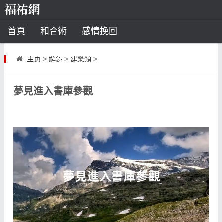
首頁
和合術
感情挽回
道教法事
主页
>
解夢
>
建築類
>
童子命
超度
種生基
化太歲
夢見進入書庫參觀
風水
招財方法
化煞法事
星座
白羊座
水瓶座
摩羯座
射手座
算命
八字命理
八字合婚
運勢測算