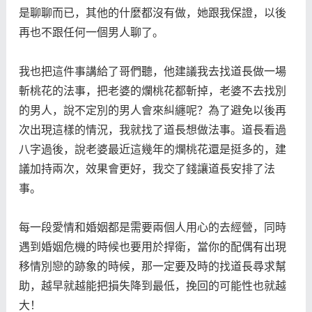
是聊聊而已，其他的什麼都沒有做，她跟我保證，以後
再也不跟任何一個男人聊了。
我也把這件事講給了哥們聽，他建議我去找道長做一場
斬桃花的法事，把老婆的爛桃花都斬掉，老婆不去找別
的男人，說不定別的男人會來糾纏呢？為了避免以後再
次出現這樣的情況，我就找了道長想做法事。道長看過
八字過後，說老婆最近這幾年的爛桃花還是挺多的，建
議加持兩次，效果會更好，我交了錢讓道長安排了法
事。
每一段愛情和婚姻都是需要兩個人用心的去經營，同時
遇到婚姻危機的時候也要用於捍衛，當你的配偶有出現
移情別戀的跡象的時候，那一定要及時的找道長尋求幫
助，越早就越能把損失降到最低，挽回的可能性也就越
大！