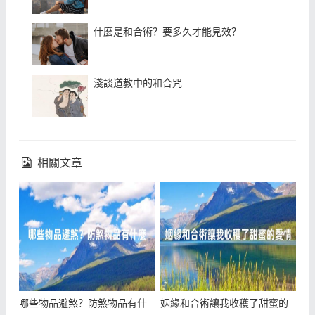
什麼是和合術？要多久才能見效？
淺談道教中的和合咒
相關文章
哪些物品避煞？防煞物品有什
姻緣和合術讓我收穫了甜蜜的