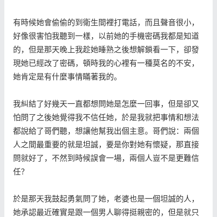
有時候她會偷偷的到衛生間裡打電話，而且聲音很小，
好像很害怕我聽到一樣，以前她的手機密碼我都是知道
的，但是那天晚上我趁她睡熟之後想解鎖看一下，卻發
現她已經改了密碼，頓時我的心裡有一種莫名的不安，
她肯定是有什麼事情瞞著我的。
我糾結了好幾天一直都想問她是怎麼一回事，但是卻又
怕問了之後她覺得我不信任她，於是我就把事情和想法
都說給了哥們聽，想讓他幫我出個主意。哥們說：兩個
人之間最重要的就是坦誠，要是你對她有懷疑，那直接
問就好了，不然到時候誤會一場，兩個人豈不是更難信
任？
於是那天我鼓起勇氣問了她，老婆也是一個坦誠的人，
她承認最近確實是跟一個男人聊得挺親密的，但是就只