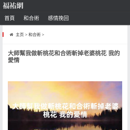
首頁
和合術
感情挽回
道教法事
主页
>
和合術
>
童子命
超度
種生基
化太歲
大師幫我做斬桃花和合術斬掉老婆桃花 我的
風水
招財方法
化煞法事
愛情
星座
白羊座
水瓶座
摩羯座
射手座
算命
八字命理
八字合婚
運勢測算