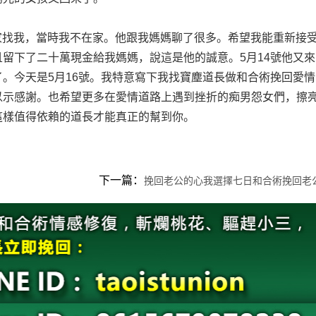
找我，當時我不在家。他跟我媽媽聊了很多。希望我能重新接
留下了二十萬現金給我媽媽，說這是他的誠意。5月14號他又來
。今天是5月16號。我特意寫下我找寶塵道長做和合術挽回愛情
以示感謝。也希望更多在愛情道路上遇到挫折的痴男怨女們，擦
這樣值得依賴的道長才能真正的幫到你。
下一篇：
挽回老公的心我選擇七日和合術挽回老