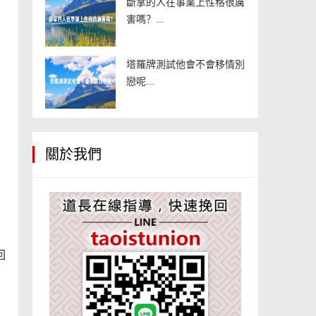
斷掌的人在事業上性格很厲
害嗎？...
塔羅牌測試他會不會移情別
戀呢...
關於我們
回