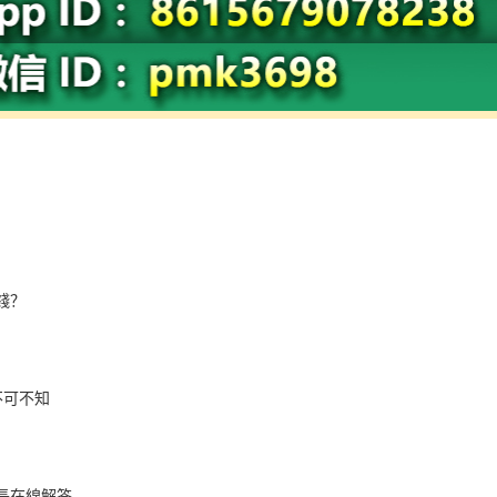
：
錢？
不可不知
長在線解答