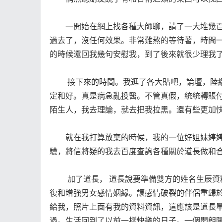
一開始在網上找各種大師聊，請了一大堆幾百
過去了，沒任何效果。非常難熬的等待著，時間
的時候還回我幾句安慰我，到了後來就很少理我
接下來的時間。我逛了各大貼吧，論壇，陸續認
定和好。真是病急亂投醫。不管真假，統統轉賬
陌生人，我去理論，就去把我拉黑。還有些更加
就在我打算放棄的時候，我的一位好姐妹婷婷
驗，將信將疑的我去百度查詢各種關於道長做和
加了道長， 道長說要準備雙方的姓名生辰資料
復和增強男女感情姻緣。讓感情破裂的伴侶重歸
給我，照片上面有我的資料資訊，這應該是道長
過。生活回到了以前一樣快樂的日子。一個開朗