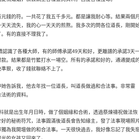
元錢的符。一共花了我五千多元。都是讓我耐心等。結果兩個
一天天流失，我的心一天天的煎熬。我多次的問各位道長，剛開
了。有的直接不理我了。
識了各種大師，有的師傅承諾49天和好，更離譜的承諾3天
付款。結果都是竹籃打水一場空。所有的承諾和好的，通通變成
快準狠，收了錢就聯絡不上了。
她告訴我，他去年找一位道長，叫道長做過和合法事。非常靈
合法術的資料。
就是出生年月日時，做了個姻緣和合術，透過祭煉禱祝做法恢
於好的秘術符咒，法事圓滿後道長會告知緣主，發了法事現場照
單獨為我開壇做的和合法事。一天很快過去，我好像忘記了我失
陽光的女孩又回來了。