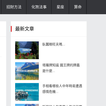
招財方法
化煞法事
星座
算命
最新文章
臥蠶眼旺夫嗎...
塔羅牌知識 國王牌的牌義
是什麼...
手相看哪些人中年時易遭遇
感情危機...