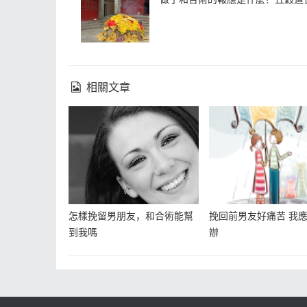
相關文章
怎樣挽留男朋友，和合術能幫
挽回前男友好痛苦 我
到我嗎
辦