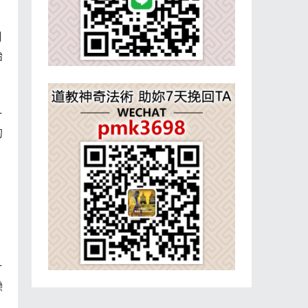
月
始
一
的
片
戀