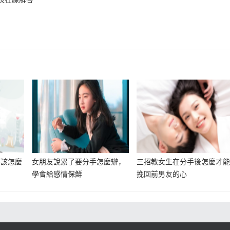
應該怎麼
女朋友說累了要分手怎麼辦，
三招教女生在分手後怎麼才
學會給感情保鮮
挽回前男友的心