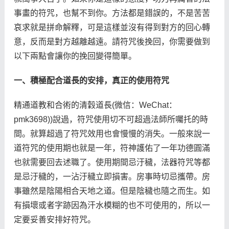
事畫的符咒，也幫不到你。方法都是錯誤的，不是苦苦
算命
哀求就是拼命解釋，可是這樣並沒有得到對方的回心轉
意，反而是對方越離越遠。請符咒後挽回，你需要做到
八字命理
八字合婚
運勢測算
以下兩點會讓你的挽回變得簡單。
一、積極配合道長的安排，真正的使用符咒
精通道教和合術的清穀道長(微信：WeChat：
pmk3698))說過，符咒使用切不可超過法師所囑托的時
間。就算超過了符咒效用也會慢慢的消失。一般來說一
道符咒的使用期也就是一年，符神護佑了一年功德圓滿
也就需要回去述職了。使用期間忌汙穢，法器符咒等都
是忌汙穢的，一沾汙穢立即損害。房事時切忌攜帶。房
事雖然是陰陽相合天地之道。但是陰穢也隨之而生。如
有損壞或者字跡因為汗水模糊的也不可使用的，所以一
定要妥善安排好符咒。