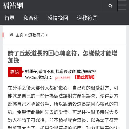
首頁
和合術
感情挽回
道教符咒
道教法事
主页
>
道教符咒
>
童子命
超度
種生基
化太歲
請了丘穀道長的回心轉意符，怎樣做才能增
風水
辦公室風水
店鋪風水
住宅風水
風水
加挽
招財方法
化煞法事
風水大師
星座
在分手之後大部分人都好傷心，自己真的很愛對方，可
能就是自己的一些行為做法讓對方產生誤會，使得對方
白羊座
水瓶座
摩羯座
射手座
反感自己才導致分手，所以跟清穀道長請回心轉意的符
紙。希望借此挽回失去的愛情。可是往往很多時候大多
塔羅牌
數人在請了符咒後，並不積極配合道長，以為請了符咒
通用牌陣
愛情牌陣
事業牌陣
就萬事大吉了。如果你是這樣的態度，功力再厲害的法